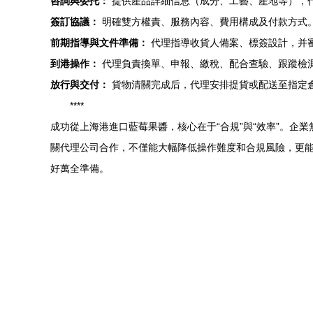
咨詢與委托：
提供產品詳細信息（成分、工藝、產地等），
簽訂協議：
明確雙方權責、服務內容、費用構成及付款方式
前期指導與文件準備：
代理指導收貨人備案、標簽設計，并
到港操作：
代理負責換單、申報、繳稅、配合查驗、跟蹤檢
放行與交付：
貨物清關完成后，代理安排提貨或配送至指定
****
成功從上海港進口藍莓果醬，核心在于“合規”與“效率”。
關代理公司合作，不僅能大幅降低操作難度和合規風險，更
好萬全準備。