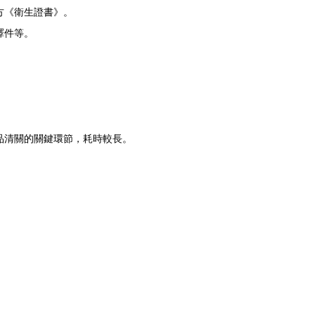
方《衛生證書》。
譯件等。
品清關的關鍵環節，耗時較長。