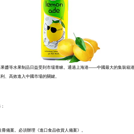
莓果醬等水果制品日益受到市場青睞。通過上海港——中國最大的集裝箱
順利、高效進入中國市場的關鍵。
節：
注冊備案。必須辦理《進口食品收貨人備案》。