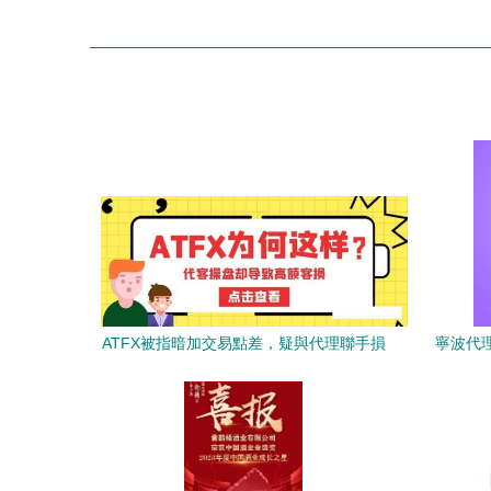
ATFX被指暗加交易點差，疑與代理聯手損
寧波代理
害客戶利益