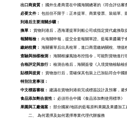
出口商資質：
國外生產商需在中國海關總署的《符合評估審
必要文件：
包括但不限于：正本提單、商業發票、裝箱單、
到港后主要清關步驟：
換單：
貨物到港后，憑海運提單到船公司或指定貨代處換取提
報關報檢：
向海關申報，提交全套報關單證。藍莓果醬屬于
繳納稅費：
海關審單后出具稅單，進口商需繳納關稅、增值稅
查驗與抽樣檢測：
海關根據風險布控指令，可能對貨物進行
合格評定與放行：
檢測合格后，海關簽發《入境貨物檢驗檢
貼標與提貨：
貨物放行后，需確保其包裝上已加貼符合中國國家
特別注意事項：
中文標簽審核：
建議在貨物到港前完成標簽設計及預審，避
食品添加劑合規性：
必須符合中國《食品添加劑使用標準》（G
果園與工廠備案：
部分國家/地區的藍莓原料果園及果醬加工
二、 為何選擇及如何選擇專業代理代辦服務