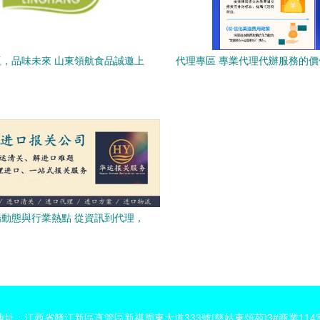
，品味未來 山東領航食品誠邀上
代理專區 專業代理代辦服務的
海黃浦區代理商與經銷商
指南
動態與行業熱點 從資訊到代理，
一站式資源解析
地址：江西省贛江新區直管區新祺周東大道333號[慈姑東頌苑]3#商業114