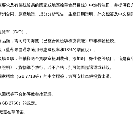
查要求及有傳統貿易的國家或地區輸華食品目錄》中進行注冊，并提供官
購銷合同、原產地證、成分分析報告、生產日期證明、外文標簽及中文翻
貨單（D/O）。
食品類，需同時向海關（已整合原檢驗檢疫職能）申報檢驗檢疫。
（藍莓果醬通常適用最惠國稅率和13%的增值稅）。
現場查驗，并抽樣送至實驗室檢測農殘、添加劑、微生物等項目。這是食
疫證明》，貨物準予放行。若不合格，則可能面臨退運或銷毀。
標準（GB 7718等）的中文標簽，方可安排車輛提貨出港。
免因標簽不合格導致整改延誤。
B 2760）的規定。
廠需在華備案。