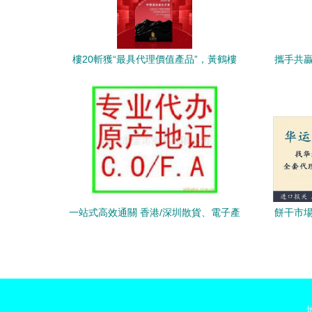
樓20斬獲“最具代理價值產品”，黃鶴樓
攜手共贏
以“南派”之名重塑清香名酒價值
一站式高效通關 香港/深圳散貨、電子產
餅干市場
品、日用品包稅與包柜進口代理服務全解
析