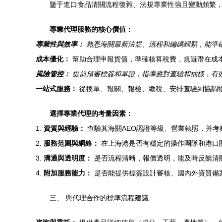
鑒于進口食品清關流程復雜、法規專業性強且變動頻繁
專業代理服務的核心價值：
專業性與效率：
熟悉海關最新法規、流程和編碼歸類，能準
成本優化：
幫助合理申報貨值，準確核算稅費，規避潛在成
風險管控：
提前預審標簽和單證，指導應對查驗和抽樣，有
一站式服務：
從換單、報關、報檢、繳稅、安排查驗到協調
選擇專業代理的考量因素：
1.
資質與經驗：
查驗其海關AEO認證等級、營業執照，并
2.
服務范圍與網絡：
在上海港是否有穩定的操作團隊和港口
3.
溝通與透明度：
是否流程清晰，報價透明，能及時反饋清
4.
附加服務能力：
是否能提供標簽設計審核、國內外資質備
三、 與代理合作的標準流程建議